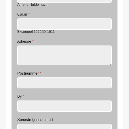
Anfør dit fulde navn
Cpr.nr
*
Eksempel 121250-1611
Adresse
*
Postnummer
*
By
*
Seneste tjenestested