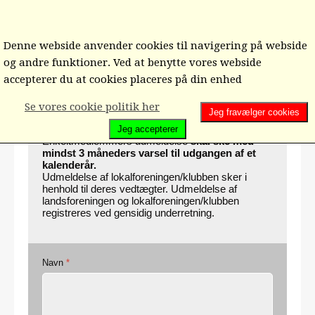
Denne webside anvender cookies til navigering på webside
og andre funktioner. Ved at benytte vores webside
Hjem
Ind/ud-meldelse/Ændring
Udmeldelse
accepterer du at cookies placeres på din enhed
Se vores cookie politik her
Jeg fravælger cookies
§ 5 UDMELDELSE.
Jeg accepterer
Enkeltmedlemmers udmeldelse
skal ske med
mindst 3 måneders varsel til udgangen af et
kalenderår.
Udmeldelse af lokalforeningen/klubben sker i
henhold til deres vedtægter. Udmeldelse af
landsforeningen og lokalforeningen/klubben
registreres ved gensidig underretning.
Navn
*