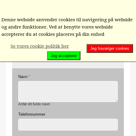
Denne webside anvender cookies til navigering på webside
og andre funktioner. Ved at benytte vores webside
Hjem
Ind/ud-meldelse/Ændring/Kontakt os
accepterer du at cookies placeres på din enhed
Mail til medlemssekretær Finn Knudsen
Se vores cookie politik her
Jeg fravælger cookies
Jeg accepterer
KONTAKTFORMULAR
Navn
*
Anfør dit fulde navn
Telefonnummer