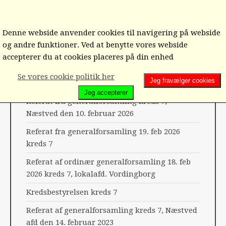
Denne webside anvender cookies til navigering på webside
og andre funktioner. Ved at benytte vores webside
Hjem
Kreds 7-12
Kreds 7
accepterer du at cookies placeres på din enhed
Se vores cookie politik her
SENESTE FRA KREDS 7
Jeg fravælger cookies
Jeg accepterer
Referat fra generalforsamling kreds 7,
Næstved den 10. februar 2026
Referat fra generalforsamling 19. feb 2026
kreds 7
Referat af ordinær generalforsamling 18. feb
2026 kreds 7, lokalafd. Vordingborg
Kredsbestyrelsen kreds 7
Referat af generalforsamling kreds 7, Næstved
afd den 14. februar 2023