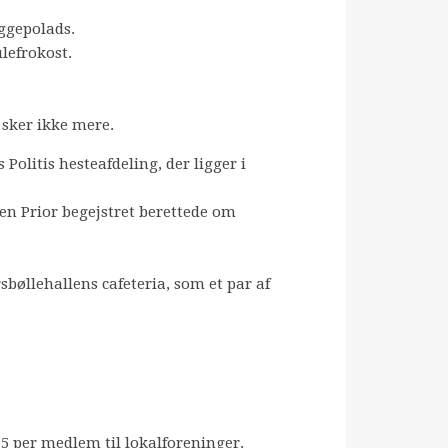
ggepolads.
ulefrokost.
 sker ikke mere.
olitis hesteafdeling, der ligger i
en Prior begejstret berettede om
rsbøllehallens cafeteria, som et par af
35 per medlem til lokalforeninger.