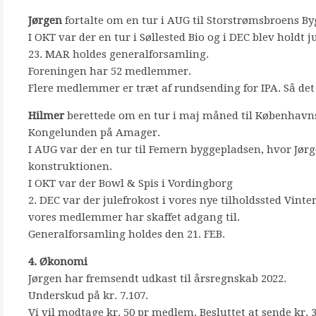
Jørgen
fortalte om en tur i AUG til Storstrømsbroens By
I OKT var der en tur i Søllested Bio og i DEC blev holdt j
23. MAR holdes generalforsamling.
Foreningen har 52 medlemmer.
Flere medlemmer er træt af rundsending for IPA. Så det
Hilmer
berettede om en tur i maj måned til Københavns P
Kongelunden på Amager.
I AUG var der en tur til Femern byggepladsen, hvor Jørg
konstruktionen.
I OKT var der Bowl & Spis i Vordingborg
2. DEC var der julefrokost i vores nye tilholdssted Vinte
vores medlemmer har skaffet adgang til.
Generalforsamling holdes den 21. FEB.
4. Økonomi
Jørgen har fremsendt udkast til årsregnskab 2022.
Underskud på kr. 7.107.
Vi vil modtage kr. 50 pr medlem. Besluttet at sende kr. 