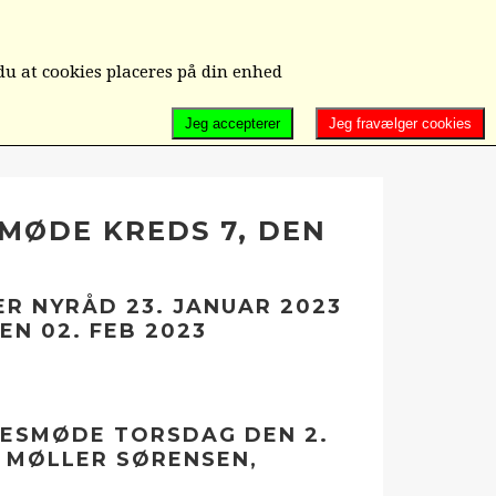
D/UD-MELDELSE/ÆNDRING/KONTAKT OS
du at cookies placeres på din enhed
Jeg accepterer
Jeg fravælger cookies
MØDE KREDS 7, DEN
R NYRÅD 23. JANUAR 2023
N 02. FEB 2023
SESMØDE TORSDAG DEN 2.
R MØLLER SØRENSEN,