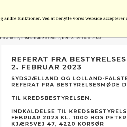
D
ORGANISATIONEN
KREDS 1- 6
KREDS 7-12
IN
 andre funktioner. Ved at benytte vores webside accepterer 
t fra bestyrelsesmøde kreds 7, den 2. februar 2023
REFERAT FRA BESTYRELSES
2. FEBRUAR 2023
SYDSJÆLLAND OG LOLLAND-FALSTE
REFERAT FRA BESTYRELSESMØDE DE
TIL KREDSBESTYRELSEN.
INDKALDELSE TIL KREDSBESTYREL
FEBRUAR 2023 KL. 1000 HOS PETE
KJÆRSVEJ 47, 4220 KORSØR