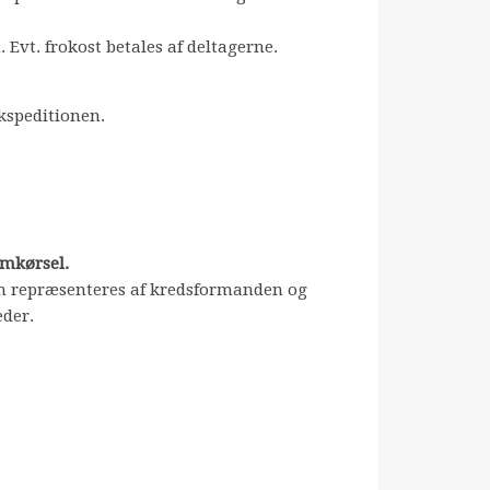
 Evt. frokost betales af deltagerne.
kspeditionen.
amkørsel.
sen repræsenteres af kredsformanden og
æder.