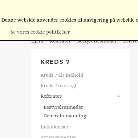
FORSIDEN
BESTYRELSEN/FORMÆN
Denne webside anvender cookies til navigering på webside og
Se vores cookie politik her
Hjem
Referater
Bestyrelsesmøder
Refera
KREDS 7
Kreds 7 alt indhold
Kreds 7 oversigt
Referater
Bestyrelsesmøder
Generalforsamling
Indkaldelser
Arrangementer