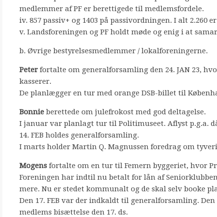
medlemmer af PF er berettigede til medlemsfordele.
iv. 857 passiv+ og 1403 på passivordningen. I alt 2.260
v. Landsforeningen og PF holdt møde og enig i at sam
b. Øvrige bestyrelsesmedlemmer / lokalforeningerne.
Peter
fortalte om generalforsamling den 24. JAN 23, hvo
kasserer.
De planlægger en tur med orange DSB-billet til Københ
Bonnie
berettede om julefrokost med god deltagelse.
I januar var planlagt tur til Politimuseet. Aflyst p.g.a. d
14. FEB holdes generalforsamling.
I marts holder Martin Q. Magnussen foredrag om tyveri
Mogens
fortalte om en tur til Femern byggeriet, hvor Pr
Foreningen har indtil nu betalt for lån af Seniorklubben
mere. Nu er stedet kommunalt og de skal selv booke pl
Den 17. FEB var der indkaldt til generalforsamling. Den 
medlems bisættelse den 17. ds.