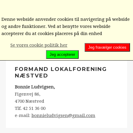
Denne webside anvender cookies til navigering på webside
og andre funktioner. Ved at benytte vores webside
Hjem
Lokalforeninger
Næstved lokalforening
accepterer du at cookies placeres på din enhed
Forslag til ændring af vedtægtens § 3, Næstved
Se vores cookie politik her
Jeg fravælger cookies
Lokalforening
Jeg accepterer
FORMAND LOKALFORENING
NÆSTVED
Bonnie Ludvigsen,
Figenvej 86,
4700 Næstved
Tlf. 42 51 36 00
e-mail:
bonnieludvigsen@gmail.com